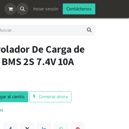
Iniciar sesión
Contáctenos
olador De Carga de
o BMS 2S 7.4V 10A
ar al carrito
Comprar ahora
os