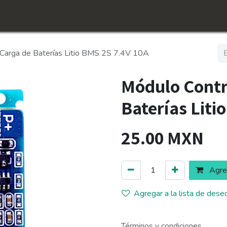
icio
Tienda
Conócenos​
Empleos
Carga de Baterías Litio BMS 2S 7.4V 10A
Módulo Contr
Baterías Liti
25.00
MXN
Agreg
Agregar a la lista de dese
Términos y condiciones