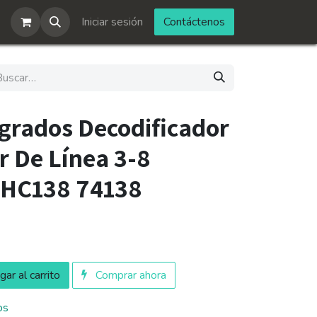
Iniciar sesión
Contáctenos
egrados Decodificador
r De Línea 3-8
HC138 74138
ar al carrito
Comprar ahora
os