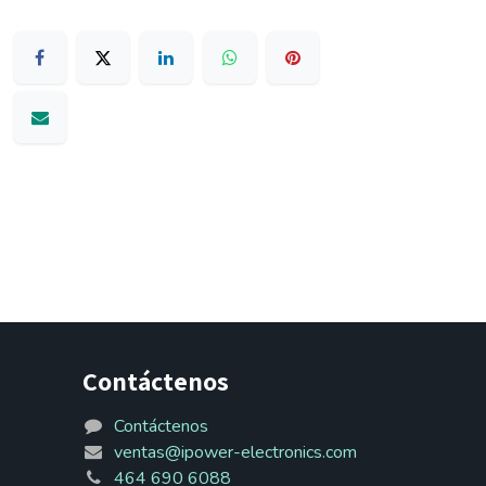
Contáctenos
Contáctenos
ventas@ipower-electronics.com
464 690 6088