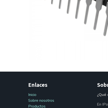
Enlaces
Sob
Inicio
¿Qué 
Sobre nosotros
En IPo
Productos