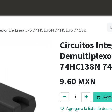
icio
Tienda
Conócenos​
Empleos
ltiplexor De Línea 3-8 74HC138N 74HC138 74138
Circuitos Int
Demultiplexo
74HC138N 74
9.60
MXN
Agreg
Agregar a la lista de dese