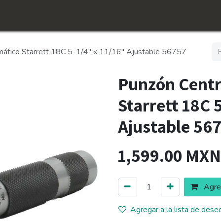
icio
Tienda
Conócenos​
Empleos
ático Starrett 18C 5-1/4" x 11/16" Ajustable 56757
Punzón Centr
Starrett 18C 
Ajustable 56
1,599.00
MXN
Agreg
Agregar a la lista de dese