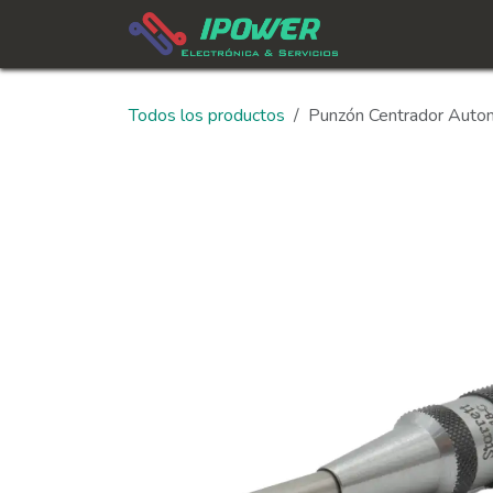
Ir al contenido
In
Todos los productos
Punzón Centrador Autom