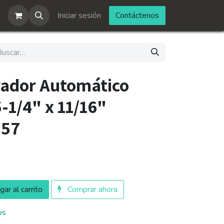
Iniciar sesión
Contáctenos
ador Automático
5-1/4" x 11/16"
757
ar al carrito
Comprar ahora
os