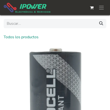
Ir al contenido
Todos los productos