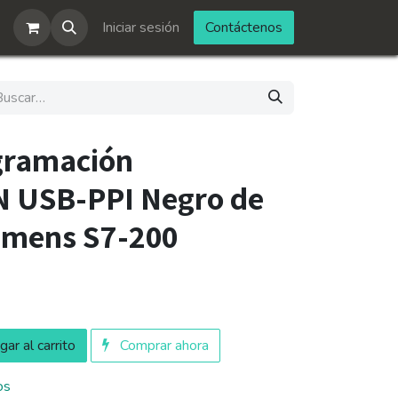
Iniciar sesión
Contáctenos
gramación
USB-PPI Negro de
emens S7-200
ar al carrito
Comprar ahora
os