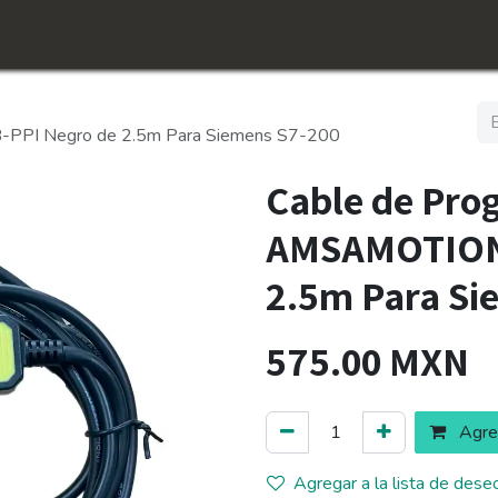
icio
Tienda
Conócenos​
Empleos
PPI Negro de 2.5m Para Siemens S7-200
Cable de Pro
AMSAMOTION 
2.5m Para Si
575.00
MXN
Agreg
Agregar a la lista de dese