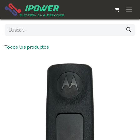
Ir al contenido
Todos los productos