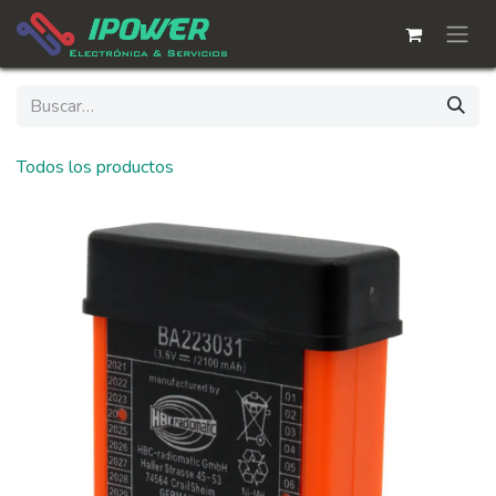
Ir al contenido
Todos los productos