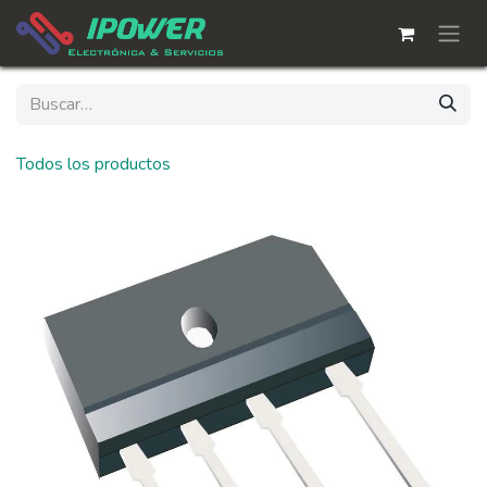
Ir al contenido
Todos los productos