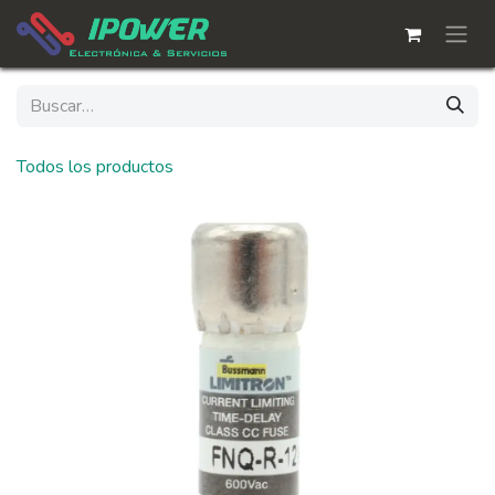
Ir al contenido
Todos los productos