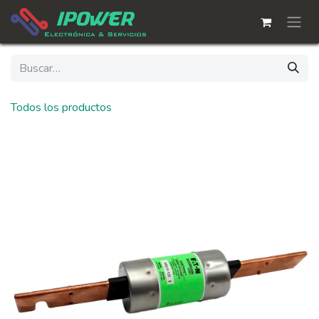
Ir al contenido
Todos los productos