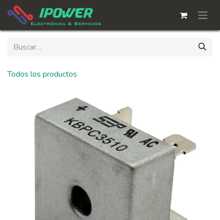
Ir al contenido
Todos los productos