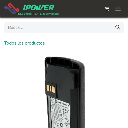
Ir al contenido
Todos los productos