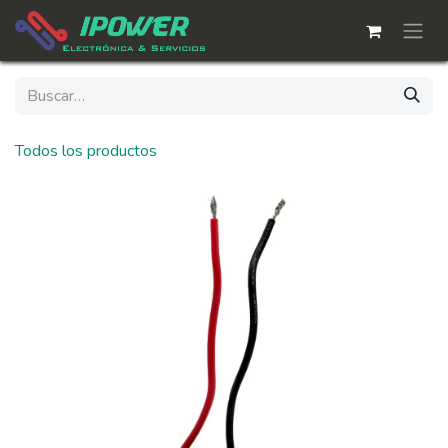
Ir al contenido
Todos los productos