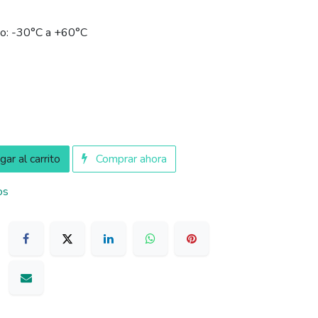
to: -30°C a +60°C
ar al carrito
Comprar ahora
os