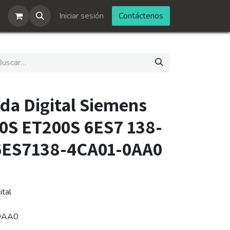
Iniciar sesión
Contáctenos
da Digital Siemens
00S ET200S 6ES7 138-
6ES7138-4CA01-0AA0
ital
0AA0