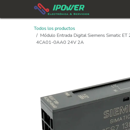
Ir al contenido
In
Todos los productos
Módulo Entrada Digital Siemens Simati
4CA01-0AA0 24V 2A