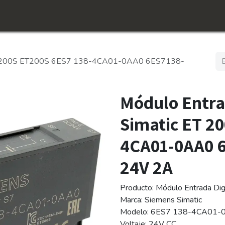
icio
Tienda
Conócenos​
Empleos
c ET 200S ET200S 6ES7 138-4CA01-0AA0 6ES7138-
Módulo Entra
Simatic ET 2
4CA01-0AA0 
24V 2A
Producto: Módulo Entrada Dig
Marca: Siemens Simatic
Modelo: 6ES7 138-4CA01-
Voltaje: 24V CC