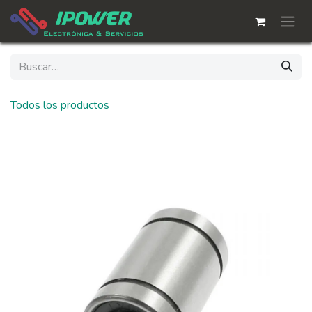
Ir al contenido
Todos los productos