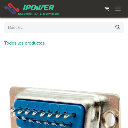
Ir al contenido
Todos los productos