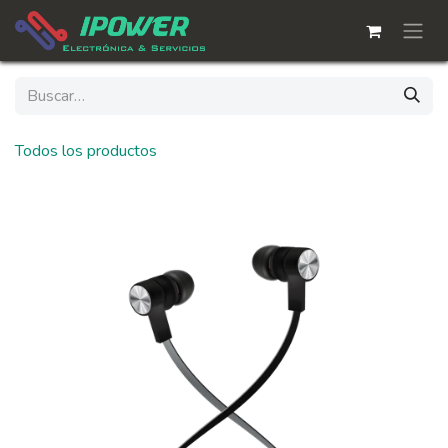
Ir al contenido
Todos los productos