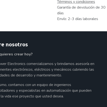
Términos y condiciones
Garantía de devolución de 30
días
Envío: 2-3 días laborales
re nosotros
quieres crear hoy?
wer Electronics comercializamos y brindamos asesoría en
entes electrónicos, eléctricos y mecánicos cubriendo las
dades de desarrollo y mantenimiento.
smo, contamos con un equipo de ingenieros
olladores y especialistas en automatización que pueden
a la vida ese proyecto que usted desea.