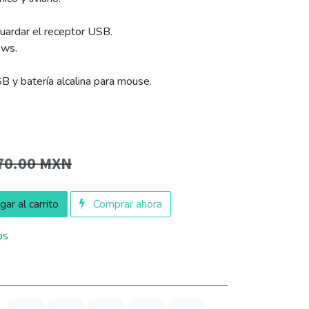
uardar el receptor USB.
ows.
 y batería alcalina para mouse.
70.00
MXN
ar al carrito
Comprar ahora
os