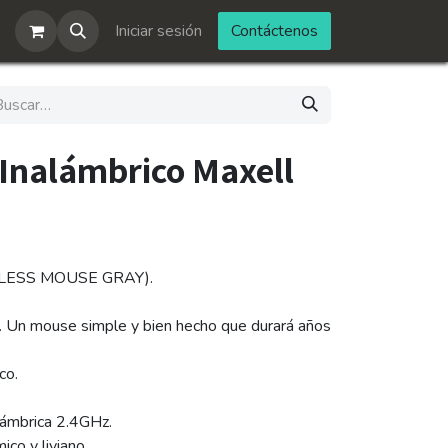
Iniciar sesión
Contáctenos
Inalámbrico Maxell
LESS MOUSE GRAY).
d. Un mouse simple y bien hecho que durará años
co.
lámbrica 2.4GHz.
co y liviano.