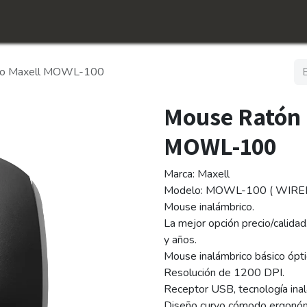
icio
Tienda
Conócenos​
Empleos
ico Maxell MOWL-100
Mouse Ratón 
MOWL-100
Marca: Maxell
Modelo: MOWL-100 ( WIRE
Mouse inalámbrico.
La mejor opción precio/calida
y años.
Mouse inalámbrico básico ópti
Resolución de 1200 DPI.
Receptor USB, tecnología ina
Diseño curvo cómodo ergonómi