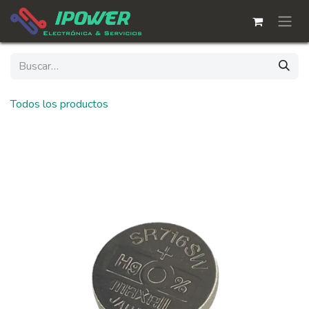
Ir al contenido
Todos los productos