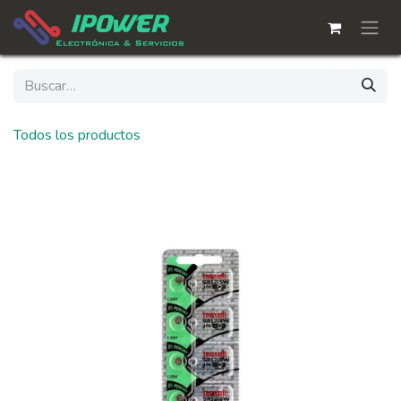
Ir al contenido
Todos los productos