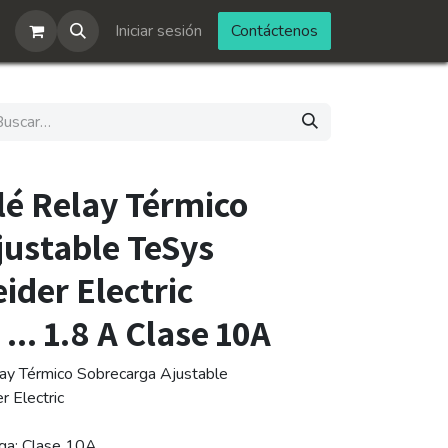
Iniciar sesión
Contáctenos
lé Relay Térmico
justable TeSys
ider Electric
... 1.8 A Clase 10A
ay Térmico Sobrecarga Ajustable
r Electric
rga: Clase 10A