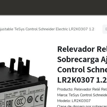
icio
Tienda
Conócenos​
Empleos
justable TeSys Control Schneider Electric LR2K0307 1.2
Relevador Re
Sobrecarga A
Control Schne
LR2K0307 1.2 
Producto: Relevador Relé Rel
Marca: TeSys Control Schneide
Modelo: LR2K0307
Clase de disparo por sobreca