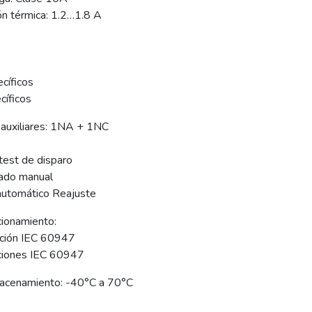
ón térmica: 1.2…1.8 A
ecíficos
cíficos
 auxiliares: 1NA + 1NC
 test de disparo
rado manual
automático Reajuste
cionamiento:
ución IEC 60947
cciones IEC 60947
acenamiento: -40°C a 70°C