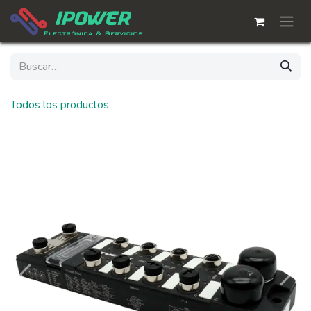
Ir al contenido
Todos los productos