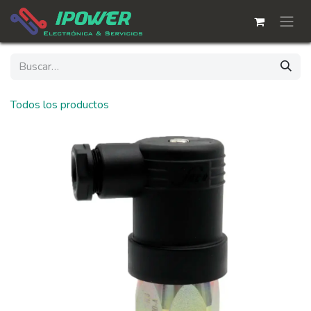
Ir al contenido
Todos los productos