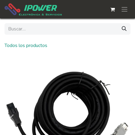
Ir al contenido
Todos los productos