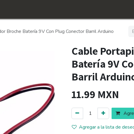
icio
Tienda
Conócenos​
Empleos
or Broche Batería 9V Con Plug Conector Barril Arduino
Cable Portap
Batería 9V C
Barril Arduin
11.99
MXN
Agreg
Agregar a la lista de dese