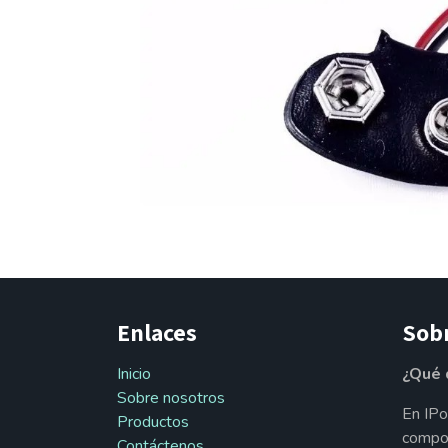
Enlaces
Sob
Inicio
¿Qué 
Sobre nosotros
En IPo
Productos
compon
Contáctenos