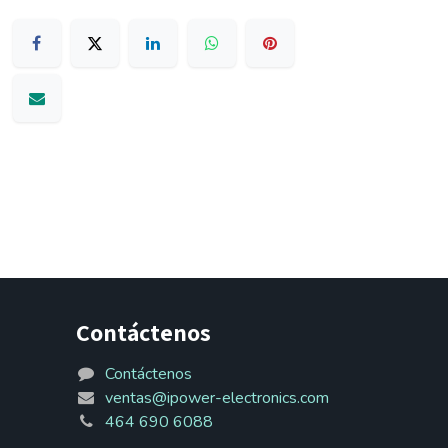
Contáctenos
Contáctenos
ventas@ipower-electronics.com
464 690 6088