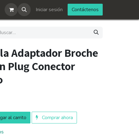
Iniciar sesión
Contáctenos
ila Adaptador Broche
on Plug Conector
o
ar al carrito
Comprar ahora
os