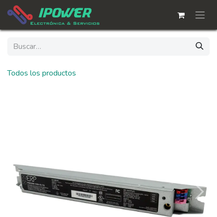
Ir al contenido
Todos los productos