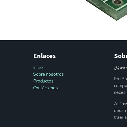
Enlaces
Sob
Inicio
¿Qué 
Sobre nosotros
En IPo
Productos
compon
Contáctenos
necesi
Así mi
desarr
traer 