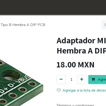
icio
Tienda
Conócenos​
Empleos
Tipo B Hembra A DIP PCB
Adaptador M
Hembra A DI
18.00
MXN
Agreg
Agregar a la lista de dese
Términos y condiciones