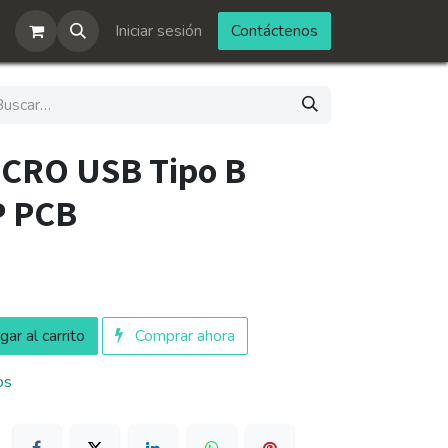
Iniciar sesión
Contáctenos
ICRO USB Tipo B
P PCB
ar al carrito
Comprar ahora
os