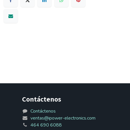
Contáctenos
Contáctenos
ventas@ipower-electronics.com
464 690 6088