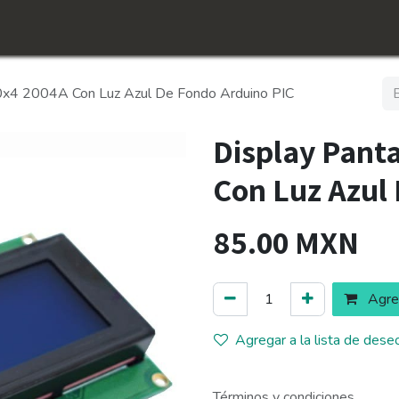
icio
Tienda
Conócenos​
Empleos
20x4 2004A Con Luz Azul De Fondo Arduino PIC
Display Pant
Con Luz Azul
85.00
MXN
Agreg
Agregar a la lista de dese
Términos y condiciones