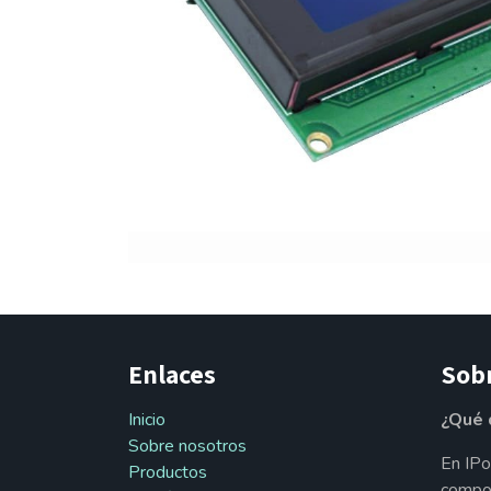
Enlaces
Sob
Inicio
¿Qué 
Sobre nosotros
En IPo
Productos
compon