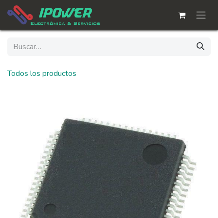
Ir al contenido
Todos los productos