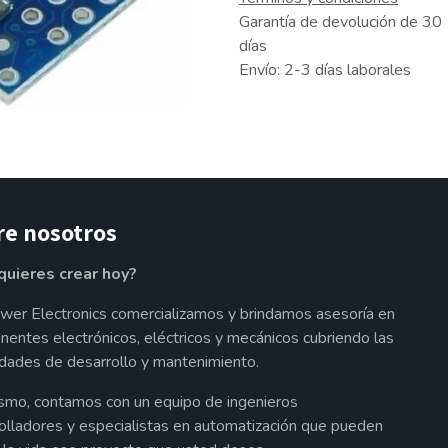
Garantía de devolución de 30
días
Envío: 2-3 días laborales
re nosotros
quieres crear hoy?
wer Electronics comercializamos y brindamos asesoría en
entes electrónicos, eléctricos y mecánicos cubriendo las
dades de desarrollo y mantenimiento.
smo, contamos con un equipo de ingenieros
olladores y especialistas en automatización que pueden