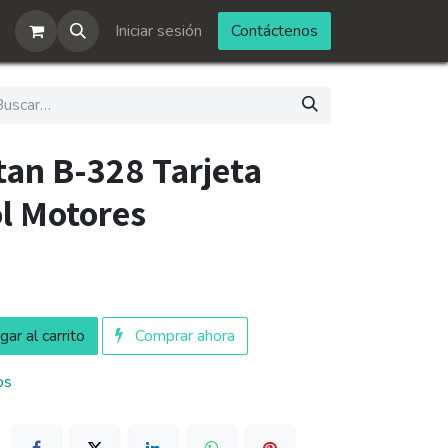
Iniciar sesión
Contáctenos
an B-328 Tarjeta
ol Motores
ar al carrito
Comprar ahora
os