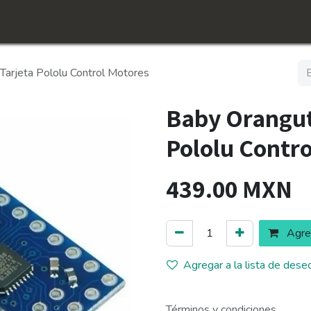
icio
Tienda
Conócenos​
Empleos
arjeta Pololu Control Motores
Baby Orangut
Pololu Contr
439.00
MXN
Agreg
Agregar a la lista de dese
Términos y condiciones