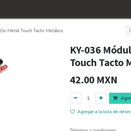
icio
Tienda
Conócenos​
Empleos
De Metal Touch Tacto Metálico
KY-036 Módul
Touch Tacto 
42.00
MXN
Agreg
Agregar a la lista de dese
Términos y condiciones