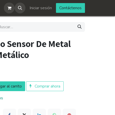
Iniciar sesión
Contáctenos
o Sensor De Metal
Metálico
ar al carrito
Comprar ahora
os