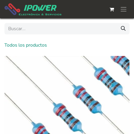
Ir al contenido
Todos los productos