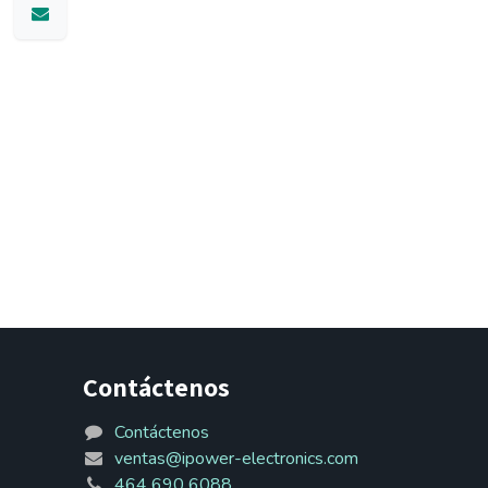
Contáctenos
Contáctenos
ventas@ipower-electronics.com
464 690 6088