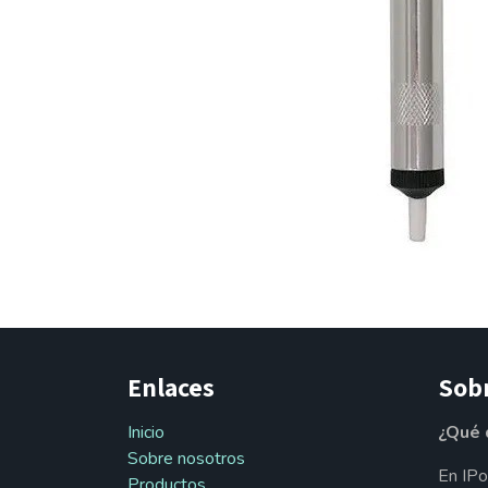
Enlaces
Sob
Inicio
¿Qué 
Sobre nosotros
En IPo
Productos