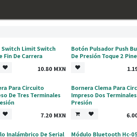
Inicio
Shop
Conócenos​
Jobs
 Switch Limit Switch
Botón Pulsador Push B
e Fin De Carrera
De Presión Toque 2 Pin
10.80
MXN
1.1
ra Para Circuito
Bornera Clema Para Cir
so De Tres Terminales
Impreso Dos Terminales
esión
Presión
7.20
MXN
6.0
o Inalámbrico De Serial
Módulo Bluetooth Hc-0