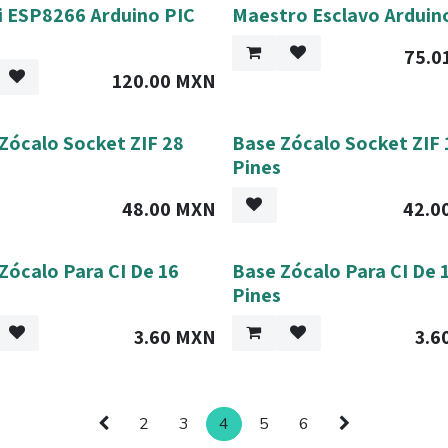
i ESP8266 Arduino PIC
Maestro Esclavo Arduin
75.0
120.00
MXN
Zócalo Socket ZIF 28
Base Zócalo Socket ZIF 
Pines
48.00
MXN
42.0
Zócalo Para CI De 16
Base Zócalo Para CI De 
Pines
3.60
MXN
3.6
2
3
4
5
6