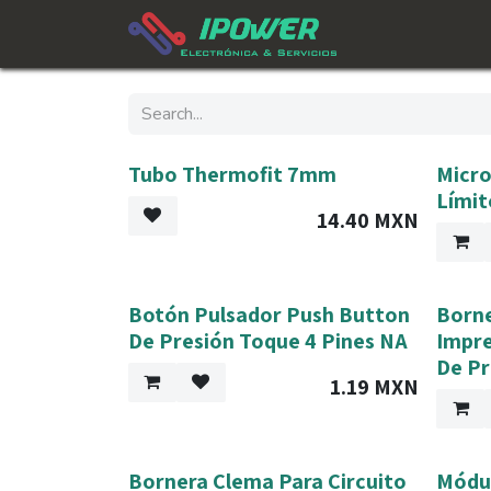
Skip to Content
Tubo Thermofit 7mm
Micro
Límit
14.40
MXN
Botón Pulsador Push Button
Borne
De Presión Toque 4 Pines NA
Impre
De Pr
1.19
MXN
Bornera Clema Para Circuito
Módul