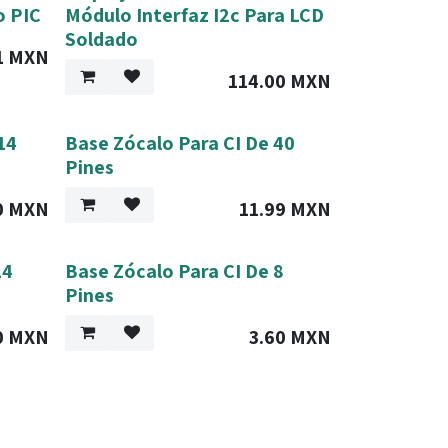
o PIC
Módulo Interfaz I2c Para LCD
Soldado
1
MXN
114.00
MXN
14
Base Zócalo Para CI De 40
Pines
0
MXN
11.99
MXN
14
Base Zócalo Para CI De 8
Pines
0
MXN
3.60
MXN