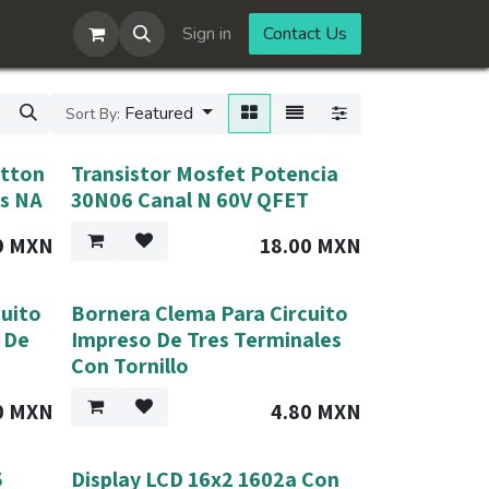
Sign in
Contact Us
Featured
Sort By:
utton
Transistor Mosfet Potencia
es NA
30N06 Canal N 60V QFET
9
MXN
18.00
MXN
cuito
Bornera Clema Para Circuito
 De
Impreso De Tres Terminales
Con Tornillo
0
MXN
4.80
MXN
5
Display LCD 16x2 1602a Con