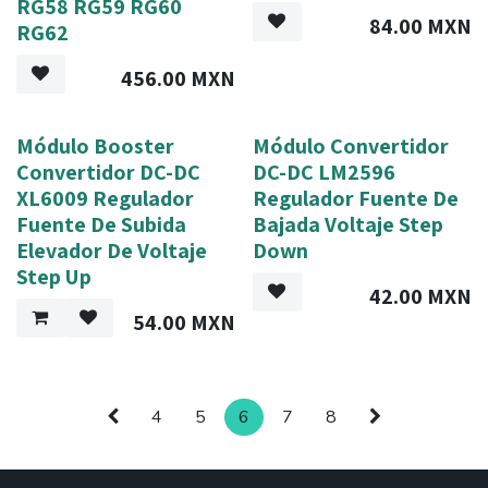
RG58 RG59 RG60
84.00
MXN
RG62
456.00
MXN
Módulo Booster
Módulo Convertidor
Convertidor DC-DC
DC-DC LM2596
XL6009 Regulador
Regulador Fuente De
Fuente De Subida
Bajada Voltaje Step
Elevador De Voltaje
Down
Step Up
42.00
MXN
54.00
MXN
4
5
6
7
8