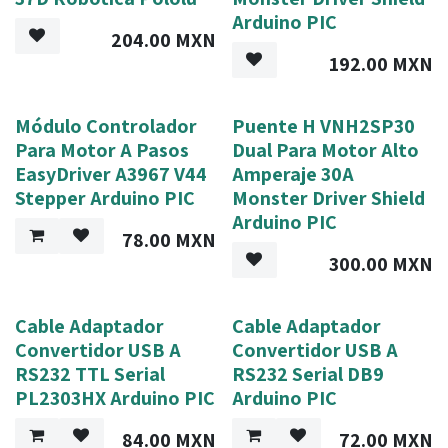
Arduino PIC
204.00
MXN
192.00
MXN
Módulo Controlador
Puente H VNH2SP30
Para Motor A Pasos
Dual Para Motor Alto
EasyDriver A3967 V44
Amperaje 30A
Stepper Arduino PIC
Monster Driver Shield
Arduino PIC
78.00
MXN
300.00
MXN
Cable Adaptador
Cable Adaptador
Convertidor USB A
Convertidor USB A
RS232 TTL Serial
RS232 Serial DB9
PL2303HX Arduino PIC
Arduino PIC
84.00
MXN
72.00
MXN