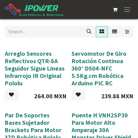
Skip to Content
Arreglo Sensores
Servomotor De Giro
Reflectivos QTR-8A
Rotación Continua
Seguidor Sigue Lineas
360° DS04-NFC
Infrarrojo IR Original
5.5Kg.cm Robótica
Pololu
Arduino PIC RC
264.00
MXN
239.88
MXN
Par De Soportes
Puente H VNH2SP30
Bases Sujetador
Para Motor Alto
Brackets Para Motor
Amperaje 30A
37D Robótica Pololu
Monster Driver Shield